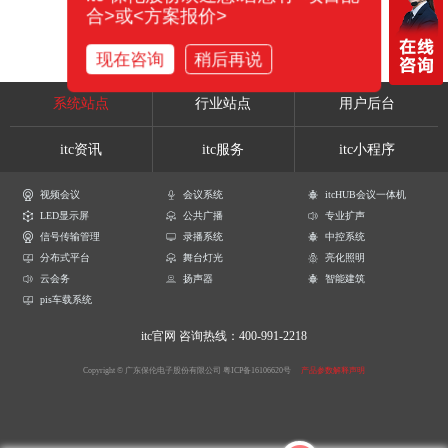
合>或<方案报价>
现在咨询
稍后再说
系统站点
行业站点
用户后台
itc资讯
itc服务
itc小程序
视频会议
会议系统
itcHUB会议一体机
LED显示屏
公共广播
专业扩声
信号传输管理
录播系统
中控系统
分布式平台
舞台灯光
亮化照明
云会务
扬声器
智能建筑
pis车载系统
itc官网
咨询热线：400-991-2218
Copyright © 广东保伦电子股份有限公司
粤ICP备16106620号
产品参数解释声明