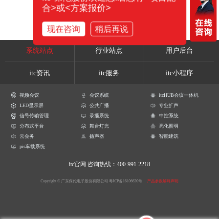
合>或<方案报价>
现在咨询
稍后再说
系统站点
行业站点
用户后台
itc资讯
itc服务
itc小程序
视频会议
会议系统
itcHUB会议一体机
LED显示屏
公共广播
专业扩声
信号传输管理
录播系统
中控系统
分布式平台
舞台灯光
亮化照明
云会务
扬声器
智能建筑
pis车载系统
itc官网
咨询热线：400-991-2218
Copyright © 广东保伦电子股份有限公司
粤ICP备16106620号
产品参数解释声明