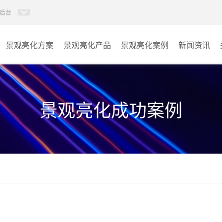
后台
景观亮化方案
景观亮化产品
景观亮化案例
新闻资讯
AI智慧文旅灯光系统
景观亮化
AI智慧照明控制系统
文旅照明
景观亮化成功案例
投光灯
其它
洗墙灯
线条灯
点光源
园区系列