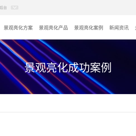
后台
景观亮化方案
景观亮化产品
景观亮化案例
新闻资讯
AI智慧文旅灯光系统
景观亮化
AI智慧照明控制系统
文旅照明
景观亮化成功案例
投光灯
其它
洗墙灯
线条灯
点光源
园区系列