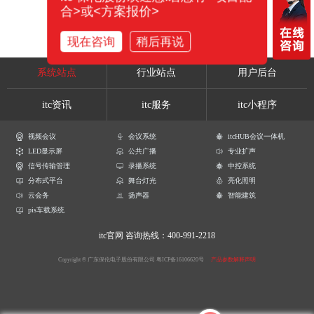
合>或<方案报价>
现在咨询
稍后再说
系统站点
行业站点
用户后台
itc资讯
itc服务
itc小程序
视频会议
会议系统
itcHUB会议一体机
LED显示屏
公共广播
专业扩声
信号传输管理
录播系统
中控系统
分布式平台
舞台灯光
亮化照明
云会务
扬声器
智能建筑
pis车载系统
itc官网
咨询热线：400-991-2218
Copyright © 广东保伦电子股份有限公司
粤ICP备16106620号
产品参数解释声明