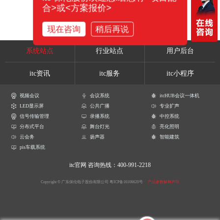
合>或<方案报价>
现在咨询
稍后再说
系统站点
行业站点
用户后台
itc资讯
itc服务
itc小程序
视频会议
会议系统
itcHUB会议一体机
LED显示屏
公共广播
专业扩声
信号传输管理
录播系统
中控系统
分布式平台
舞台灯光
亮化照明
云会务
扬声器
智能建筑
pis车载系统
itc官网
咨询热线：400-991-2218
Copyright © 广东保伦电子股份有限公司
粤ICP备16106620号
产品参数解释声明