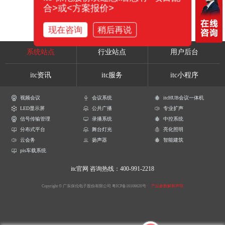
合>或<方案报价>
现在咨询
稍后再说
系统站点
行业站点
用户后台
itc资讯
itc服务
itc小程序
视频会议
会议系统
itcHUB会议一体机
LED显示屏
公共广播
专业扩声
信号传输管理
录播系统
中控系统
分布式平台
舞台灯光
亮化照明
云会务
扬声器
智能建筑
pis车载系统
itc官网
咨询热线：400-991-2218
Copyright © 广东保伦电子股份有限公司
粤ICP备16106620号
产品参数解释声明