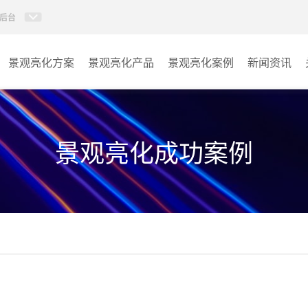
后台
景观亮化方案
景观亮化产品
景观亮化案例
新闻资讯
AI智慧文旅灯光系统
景观亮化
AI智慧照明控制系统
文旅照明
景观亮化成功案例
投光灯
其它
洗墙灯
线条灯
点光源
园区系列