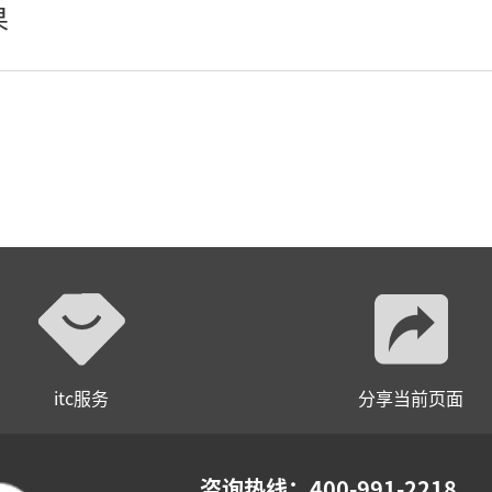
果
瓦楞灯、墙角灯、窗台灯
埋地灯
壁灯
水底灯、喷泉灯
辅材
itc服务
分享当前页面
咨询热线：400-991-2218