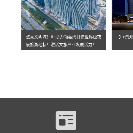
点亮文明城！itc助力领荟湾打造世界级夜
【itc
景旅游地标！激活文旅产业发展活力！