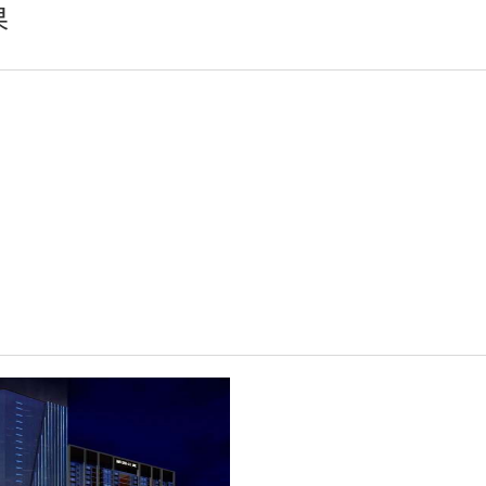
果
瓦楞灯、墙角灯、窗台灯
埋地灯
壁灯
水底灯、喷泉灯
辅材