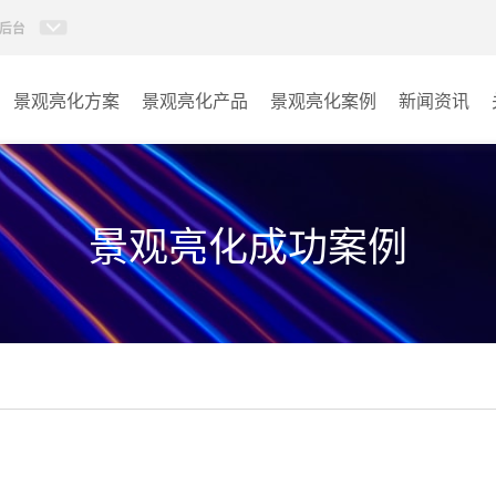
后台
景观亮化方案
景观亮化产品
景观亮化案例
新闻资讯
AI智慧文旅灯光系统
景观亮化
AI智慧照明控制系统
文旅照明
景观亮化成功案例
投光灯
其它
洗墙灯
线条灯
点光源
园区系列