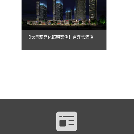
【itc景观亮化照明案例】卢浮宫酒店