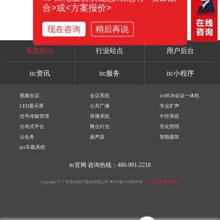
合>或<方案报价>
现在咨询
稍后再说
系统站点
行业站点
用户后台
itc资讯
itc服务
itc小程序
视频会议
会议系统
itcHUB会议一体机
LED显示屏
公共广播
专业扩声
信号传输管理
录播系统
中控系统
分布式平台
舞台灯光
亮化照明
云会务
扬声器
智能建筑
pis车载系统
itc官网
咨询热线：400-991-2218
Copyright © 广东保伦电子股份有限公司
粤ICP备16106620号
产品参数解释声明