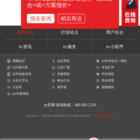
合>或<方案报价>
现在咨询
稍后再说
系统站点
行业站点
用户后台
itc资讯
itc服务
itc小程序
视频会议
会议系统
itcHUB会议一体机
LED显示屏
公共广播
专业扩声
信号传输管理
录播系统
中控系统
分布式平台
舞台灯光
亮化照明
云会务
扬声器
智能建筑
pis车载系统
itc官网
咨询热线：400-991-2218
Copyright © 广东保伦电子股份有限公司
粤ICP备16106620号
产品参数解释声明