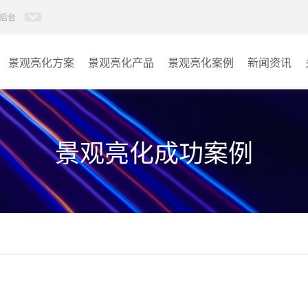
后台
景观亮化方案
景观亮化产品
景观亮化案例
新闻资讯
AI智慧文旅灯光系统
景观亮化
AI智慧照明控制系统
文旅照明
景观亮化成功案例
投光灯
其它
洗墙灯
线条灯
点光源
园区系列