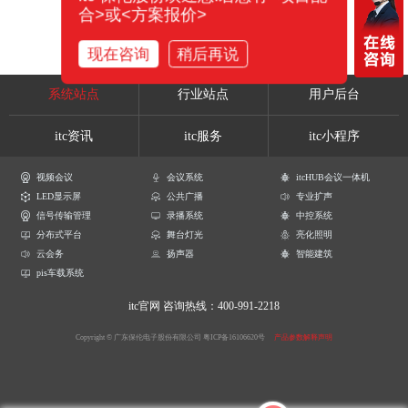
合>或<方案报价>
现在咨询
稍后再说
系统站点
行业站点
用户后台
itc资讯
itc服务
itc小程序
视频会议
会议系统
itcHUB会议一体机
LED显示屏
公共广播
专业扩声
信号传输管理
录播系统
中控系统
分布式平台
舞台灯光
亮化照明
云会务
扬声器
智能建筑
pis车载系统
itc官网
咨询热线：400-991-2218
Copyright © 广东保伦电子股份有限公司
粤ICP备16106620号
产品参数解释声明