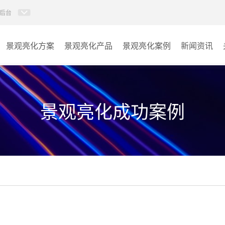
后台
景观亮化方案
景观亮化产品
景观亮化案例
新闻资讯
AI智慧文旅灯光系统
景观亮化
AI智慧照明控制系统
文旅照明
景观亮化成功案例
投光灯
其它
洗墙灯
线条灯
点光源
园区系列