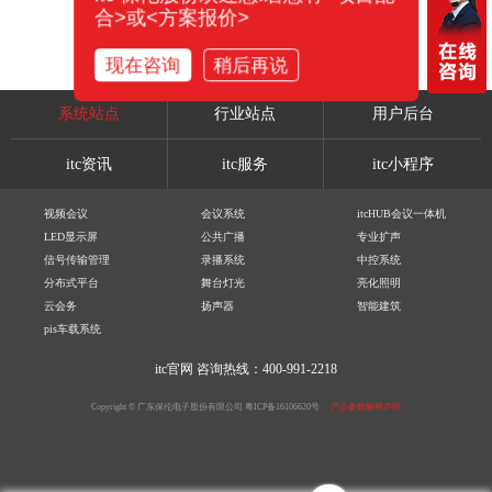
合>或<方案报价>
现在咨询
稍后再说
系统站点
行业站点
用户后台
itc资讯
itc服务
itc小程序
视频会议
会议系统
itcHUB会议一体机
LED显示屏
公共广播
专业扩声
信号传输管理
录播系统
中控系统
分布式平台
舞台灯光
亮化照明
云会务
扬声器
智能建筑
pis车载系统
itc官网
咨询热线：400-991-2218
Copyright © 广东保伦电子股份有限公司
粤ICP备16106620号
产品参数解释声明