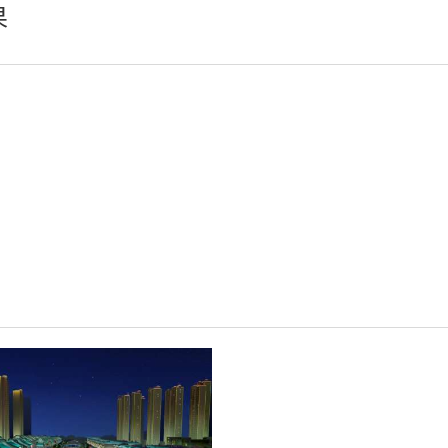
果
瓦楞灯、墙角灯、窗台灯
埋地灯
壁灯
水底灯、喷泉灯
辅材