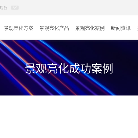
后台
景观亮化方案
景观亮化产品
景观亮化案例
新闻资讯
AI智慧文旅灯光系统
景观亮化
AI智慧照明控制系统
文旅照明
景观亮化成功案例
投光灯
其它
洗墙灯
线条灯
点光源
园区系列