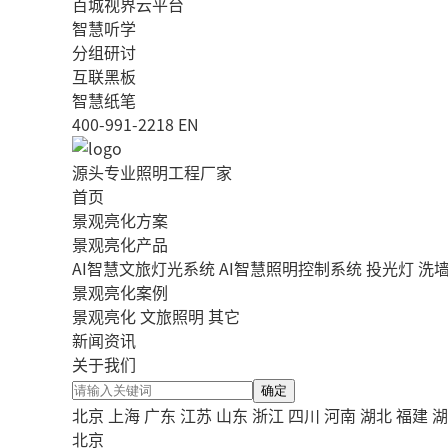
百城视界云平台
智慧听学
分组研讨
互联黑板
智慧纸笔
400-991-2218
EN
源头专业照明工程厂家
首页
景观亮化方案
景观亮化产品
AI智慧文旅灯光系统
AI智慧照明控制系统
投光灯
洗
景观亮化案例
景观亮化
文旅照明
其它
新闻资讯
关于我们
确定
北京
上海
广东
江苏
山东
浙江
四川
河南
湖北
福建
湖
北京