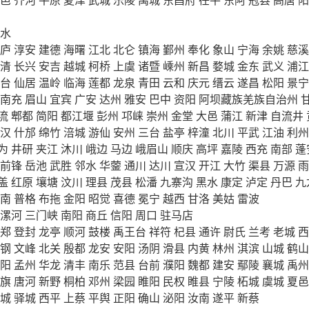
水
庐
淳安
建德
海曙
江北
北仑
镇海
鄞州
奉化
象山
宁海
余姚
慈溪
清
长兴
安吉
越城
柯桥
上虞
诸暨
嵊州
新昌
婺城
金东
武义
浦江
台
仙居
温岭
临海
莲都
龙泉
青田
云和
庆元
缙云
遂昌
松阳
景宁
南充
眉山
宜宾
广安
达州
雅安
巴中
资阳
阿坝藏族羌族自治州
流
郫都
简阳
都江堰
彭州
邛崃
崇州
金堂
大邑
蒲江
新津
自流井
汉
什邡
绵竹
涪城
游仙
安州
三台
盐亭
梓潼
北川
平武
江油
利州
为
井研
夹江
沐川
峨边
马边
峨眉山
顺庆
高坪
嘉陵
西充
南部
蓬
前锋
岳池
武胜
邻水
华蓥
通川
达川
宣汉
开江
大竹
渠县
万源
雨
盖
红原
壤塘
汶川
理县
茂县
松潘
九寨沟
黑水
康定
泸定
丹巴
九
南
普格
布拖
金阳
昭觉
喜德
冕宁
越西
甘洛
美姑
雷波
漯河
三门峡
南阳
商丘
信阳
周口
驻马店
郑
登封
龙亭
顺河
鼓楼
禹王台
祥符
杞县
通许
尉氏
兰考
老城
西
钢
文峰
北关
殷都
龙安
安阳
汤阴
滑县
内黄
林州
淇滨
山城
鹤山
阳
孟州
华龙
清丰
南乐
范县
台前
濮阳
魏都
建安
鄢陵
襄城
禹州
旗
唐河
新野
桐柏
邓州
梁园
睢阳
民权
睢县
宁陵
柘城
虞城
夏邑
城
驿城
西平
上蔡
平舆
正阳
确山
泌阳
汝南
遂平
新蔡