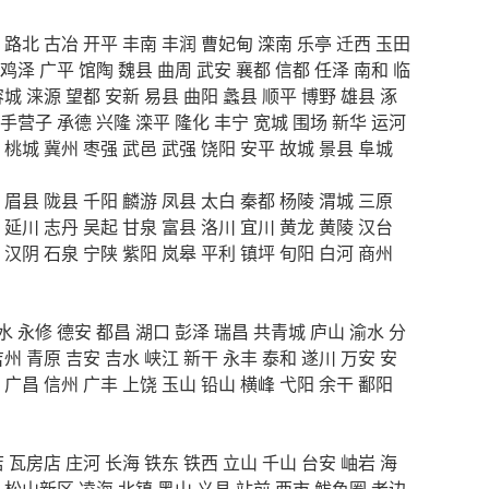
路北
古冶
开平
丰南
丰润
曹妃甸
滦南
乐亭
迁西
玉田
鸡泽
广平
馆陶
魏县
曲周
武安
襄都
信都
任泽
南和
临
容城
涞源
望都
安新
易县
曲阳
蠡县
顺平
博野
雄县
涿
手营子
承德
兴隆
滦平
隆化
丰宁
宽城
围场
新华
运河
桃城
冀州
枣强
武邑
武强
饶阳
安平
故城
景县
阜城
眉县
陇县
千阳
麟游
凤县
太白
秦都
杨陵
渭城
三原
延川
志丹
吴起
甘泉
富县
洛川
宜川
黄龙
黄陵
汉台
汉阴
石泉
宁陕
紫阳
岚皋
平利
镇坪
旬阳
白河
商州
水
永修
德安
都昌
湖口
彭泽
瑞昌
共青城
庐山
渝水
分
吉州
青原
吉安
吉水
峡江
新干
永丰
泰和
遂川
万安
安
广昌
信州
广丰
上饶
玉山
铅山
横峰
弋阳
余干
鄱阳
店
瓦房店
庄河
长海
铁东
铁西
立山
千山
台安
岫岩
海
松山新区
凌海
北镇
黑山
义县
站前
西市
鲅鱼圈
老边