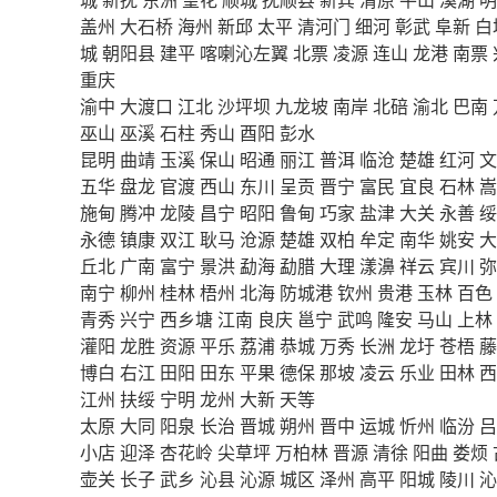
盖州
大石桥
海州
新邱
太平
清河门
细河
彰武
阜新
白
城
朝阳县
建平
喀喇沁左翼
北票
凌源
连山
龙港
南票
重庆
渝中
大渡口
江北
沙坪坝
九龙坡
南岸
北碚
渝北
巴南
巫山
巫溪
石柱
秀山
酉阳
彭水
昆明
曲靖
玉溪
保山
昭通
丽江
普洱
临沧
楚雄
红河
文
五华
盘龙
官渡
西山
东川
呈贡
晋宁
富民
宜良
石林
嵩
施甸
腾冲
龙陵
昌宁
昭阳
鲁甸
巧家
盐津
大关
永善
绥
永德
镇康
双江
耿马
沧源
楚雄
双柏
牟定
南华
姚安
大
丘北
广南
富宁
景洪
勐海
勐腊
大理
漾濞
祥云
宾川
弥
南宁
柳州
桂林
梧州
北海
防城港
钦州
贵港
玉林
百色
青秀
兴宁
西乡塘
江南
良庆
邕宁
武鸣
隆安
马山
上林
灌阳
龙胜
资源
平乐
荔浦
恭城
万秀
长洲
龙圩
苍梧
藤
博白
右江
田阳
田东
平果
德保
那坡
凌云
乐业
田林
西
江州
扶绥
宁明
龙州
大新
天等
太原
大同
阳泉
长治
晋城
朔州
晋中
运城
忻州
临汾
吕
小店
迎泽
杏花岭
尖草坪
万柏林
晋源
清徐
阳曲
娄烦
壶关
长子
武乡
沁县
沁源
城区
泽州
高平
阳城
陵川
沁