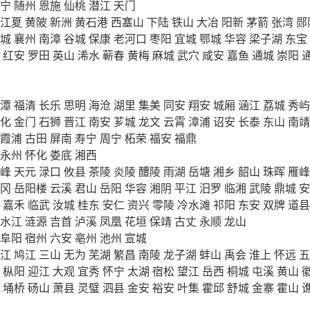
宁
随州
恩施
仙桃
潜江
天门
江夏
黄陂
新洲
黄石港
西塞山
下陆
铁山
大冶
阳新
茅箭
张湾
郧
城
襄州
南漳
谷城
保康
老河口
枣阳
宜城
鄂城
华容
梁子湖
东宝
红安
罗田
英山
浠水
蕲春
黄梅
麻城
武穴
咸安
嘉鱼
通城
崇阳
潭
福清
长乐
思明
海沧
湖里
集美
同安
翔安
城厢
涵江
荔城
秀屿
化
金门
石狮
晋江
南安
芗城
龙文
云霄
漳浦
诏安
长泰
东山
南靖
霞浦
古田
屏南
寿宁
周宁
柘荣
福安
福鼎
永州
怀化
娄底
湘西
峰
天元
渌口
攸县
茶陵
炎陵
醴陵
雨湖
岳塘
湘乡
韶山
珠晖
雁峰
冈
岳阳楼
云溪
君山
岳阳
华容
湘阴
平江
汨罗
临湘
武陵
鼎城
安
嘉禾
临武
汝城
桂东
安仁
资兴
零陵
冷水滩
祁阳
东安
双牌
道县
水江
涟源
吉首
泸溪
凤凰
花垣
保靖
古丈
永顺
龙山
阜阳
宿州
六安
亳州
池州
宣城
江
鸠江
三山
无为
芜湖
繁昌
南陵
龙子湖
蚌山
禹会
淮上
怀远
五
枞阳
迎江
大观
宜秀
怀宁
太湖
宿松
望江
岳西
桐城
屯溪
黄山
埇桥
砀山
萧县
灵璧
泗县
金安
裕安
叶集
霍邱
舒城
金寨
霍山