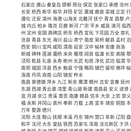
石家庄
唐山
秦皇岛
邯郸
邢台
保定
张家口
承德
沧州
长安
桥西
新华
裕华
井陉
矿区
藁城
鹿泉
栾城
正定
行
遵化
迁安
滦州
海港
山海关
北戴河
抚宁
青龙
昌黎
卢
城
内丘
柏乡
隆尧
巨鹿
新河
广宗
平乡
威县
清河
临西
州
定州
安国
高碑店
桥东
桥西
宣化
下花园
万全
崇礼
沧县
青县
东光
海兴
盐山
肃宁
南皮
吴桥
献县
孟村
泊
西安
铜川
宝鸡
咸阳
渭南
延安
汉中
榆林
安康
商洛
新城
碑林
莲湖
灞桥
未央
雁塔
阎良
临潼
长安
高陵
鄠
泾阳
乾县
礼泉
永寿
彬州
长武
旬邑
淳化
武功
临渭
华
南郑
城固
洋县
西乡
勉县
宁强
略阳
镇巴
留坝
佛坪
榆
洛南
丹凤
商南
山阳
镇安
柞水
南昌
景德镇
萍乡
九江
新余
鹰潭
赣州
吉安
宜春
抚州
东湖
西湖
青云谱
湾里
青山湖
新建
南昌县
安义
进贤
宜
月湖
余江
贵溪
章贡
南康
赣县
信丰
大余
上犹
崇义
福
永新
井冈山
袁州
奉新
万载
上高
宜丰
靖安
铜鼓
丰
万年
婺源
德兴
沈阳
大连
鞍山
抚顺
本溪
丹东
锦州
营口
阜新
辽阳
盘
和平
沈河
大东
皇姑
铁西
苏家屯
浑南
沈北新区
于洪
城
新抚
东洲
望花
顺城
抚顺县
新宾
清原
平山
溪湖
明