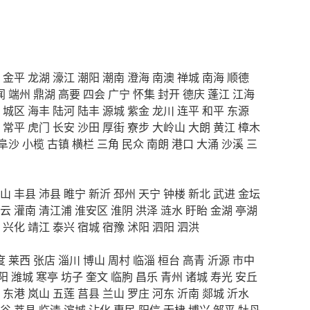
金平
龙湖
濠江
潮阳
潮南
澄海
南澳
禅城
南海
顺德
闻
端州
鼎湖
高要
四会
广宁
怀集
封开
德庆
蓬江
江海
城区
海丰
陆河
陆丰
源城
紫金
龙川
连平
和平
东源
常平
虎门
长安
沙田
厚街
寮步
大岭山
大朗
黄江
樟木
阜沙
小榄
古镇
横栏
三角
民众
南朗
港口
大涌
沙溪
三
山
丰县
沛县
睢宁
新沂
邳州
天宁
钟楼
新北
武进
金坛
云
灌南
清江浦
淮安区
淮阴
洪泽
涟水
盱眙
金湖
亭湖
兴化
靖江
泰兴
宿城
宿豫
沭阳
泗阳
泗洪
度
莱西
张店
淄川
博山
周村
临淄
桓台
高青
沂源
市中
阳
潍城
寒亭
坊子
奎文
临朐
昌乐
青州
诸城
寿光
安丘
东港
岚山
五莲
莒县
兰山
罗庄
河东
沂南
郯城
沂水
谷
莘县
临清
滨城
沾化
惠民
阳信
无棣
博兴
邹平
牡丹