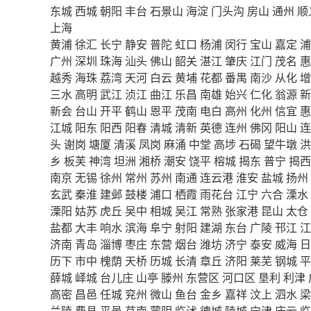
东城
西城
朝阳
丰台
石景山
海淀
门头沟
房山
通州
顺
上海
黄浦
徐汇
长宁
静安
普陀
虹口
杨浦
闵行
宝山
嘉定
浦
广州
深圳
珠海
汕头
佛山
韶关
湛江
肇庆
江门
茂名
惠
越秀
海珠
荔湾
天河
白云
黄埔
花都
番禺
南沙
从化
增
三水
高明
武江
浈江
曲江
乐昌
南雄
始兴
仁化
翁源
新
新会
台山
开平
鹤山
恩平
茂南
电白
高州
化州
信宜
惠
江城
阳东
阳西
阳春
清城
清新
英德
连州
佛冈
阳山
连
头
谢岗
塘厦
清溪
凤岗
麻涌
中堂
高埗
石碣
望牛墩
洪
乡
板芙
神湾
坦洲
湘桥
潮安
饶平
榕城
揭东
普宁
揭西
南京
无锡
徐州
常州
苏州
南通
连云港
淮安
盐城
扬州
玄武
秦淮
建邺
鼓楼
浦口
栖霞
雨花台
江宁
六合
溧水
溧阳
姑苏
虎丘
吴中
相城
吴江
常熟
张家港
昆山
太仓
盐都
大丰
响水
滨海
阜宁
射阳
建湖
东台
广陵
邗江
江
济南
青岛
淄博
枣庄
东营
烟台
潍坊
济宁
泰安
威海
日
历下
市中
槐荫
天桥
历城
长清
章丘
济阳
莱芜
钢城
平
薛城
峄城
台儿庄
山亭
滕州
东营区
河口区
垦利
利津
高密
昌邑
任城
兖州
微山
鱼台
金乡
嘉祥
汶上
泗水
梁
兰陵
费县
平邑
莒南
蒙阴
临沭
德城
陵城
宁津
庆云
临