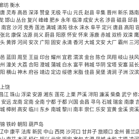
廊坊
衡水
唐
灵寿
高邑
深泽
赞皇
无极
平山
元氏
赵县
辛集
晋州
新乐
路南
龙
邯山
丛台
复兴
峰峰
肥乡
永年
临漳
成安
大名
涉县
磁县
邱县
南宫
沙河
竞秀
莲池
满城
清苑
徐水
涞水
阜平
定兴
唐县
高阳
张北
康保
沽源
尚义
蔚县
阳原
怀安
怀来
涿鹿
赤城
双桥
双滦
鹰
头
黄骅
河间
安次
广阳
固安
永清
香河
大城
文安
大厂
霸州
三河
邑
蓝田
周至
王益
印台
耀州
宜君
渭滨
金台
陈仓
凤翔
岐山
扶风
州
潼关
大荔
合阳
澄城
蒲城
白水
富平
韩城
华阴
宝塔
安塞
延长
阳
横山
神木
府谷
靖边
定边
绥德
米脂
佳县
吴堡
清涧
子洲
汉滨
上饶
昌江
珠山
浮梁
安源
湘东
莲花
上栗
芦溪
浔阳
濂溪
柴桑
武宁
修
安远
龙南
定南
全南
宁都
于都
兴国
会昌
寻乌
石城
瑞金
南康
城
樟树
高安
临川
东乡
南城
黎川
南丰
崇仁
乐安
宜黄
金溪
资溪
锦
铁岭
朝阳
葫芦岛
辽中
康平
法库
新民
中山
西岗
沙河口
甘井子
旅顺口
金州
普兰
山
南芬
本溪
桓仁
振兴
元宝
振安
宽甸
东港
凤城
太和
古塔
凌河