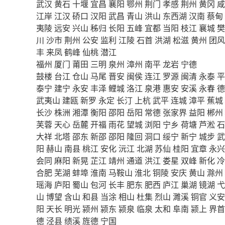
武汉
黄石
十堰
宜昌
襄阳
鄂州
荆门
孝感
荆州
黄冈
咸
江岸
江汉
硚口
汉阳
武昌
青山
洪山
东西湖
汉南
蔡甸
夷陵
远安
兴山
秭归
长阳
五峰
宜都
当阳
枝江
襄城
樊
川
沙市
荆州
公安
监利
江陵
石首
洪湖
松滋
黄州
团风
丰
来凤
鹤峰
仙桃
潜江
福州
厦门
莆田
三明
泉州
漳州
南平
龙岩
宁德
鼓楼
台江
仓山
马尾
晋安
闽侯
连江
罗源
闽清
永泰
平
泰宁
建宁
永安
丰泽
鲤城
洛江
泉港
惠安
安溪
永春
德
武夷山
建瓯
新罗
永定
长汀
上杭
武平
连城
漳平
蕉城
长沙
株洲
湘潭
衡阳
邵阳
岳阳
常德
张家界
益阳
郴州
芙蓉
天心
岳麓
开福
雨花
望城
浏阳
宁乡
荷塘
芦淞
石
大祥
北塔
邵东
新邵
邵阳
隆回
洞口
绥宁
新宁
城步
武
阳
赫山
南县
桃江
安化
沅江
北湖
苏仙
桂阳
宜章
永兴
会同
麻阳
新晃
芷江
靖州
通道
洪江
娄星
双峰
新化
冷
合肥
芜湖
蚌埠
淮南
马鞍山
淮北
铜陵
安庆
黄山
滁州
瑶海
庐阳
蜀山
包河
长丰
肥东
肥西
庐江
巢湖
镜湖
弋
山
博望
含山
和县
当涂
相山
杜集
烈山
濉溪
铜官
义安
阳
天长
明光
颍州
颍东
颍泉
临泉
太和
阜南
颍上
界首
德
泾县
绩溪
旌德
宁国