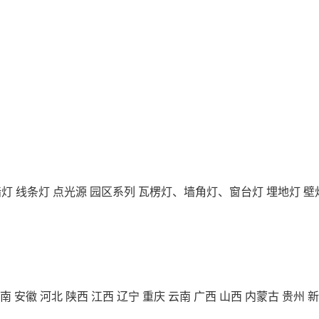
墙灯
线条灯
点光源
园区系列
瓦楞灯、墙角灯、窗台灯
埋地灯
壁
南
安徽
河北
陕西
江西
辽宁
重庆
云南
广西
山西
内蒙古
贵州
新