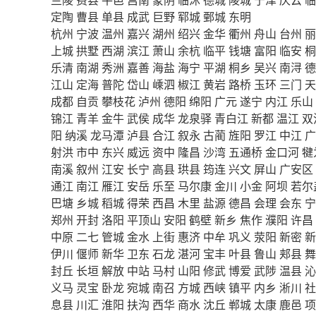
定陶
曹县
单县
成武
巨野
郓城
鄄城
东明
杭州
宁波
温州
嘉兴
湖州
绍兴
金华
衢州
舟山
台州
丽
上城
拱墅
西湖
滨江
萧山
余杭
临平
钱塘
富阳
临安
桐
乐清
南湖
秀洲
嘉善
海盐
海宁
平湖
桐乡
吴兴
南浔
德
江山
定海
普陀
岱山
嵊泗
椒江
黄岩
路桥
玉环
三门
天
成都
自贡
攀枝花
泸州
德阳
绵阳
广元
遂宁
内江
乐山
锦江
青羊
金牛
武侯
成华
龙泉驿
青白江
新都
温江
双
阳
纳溪
龙马潭
泸县
合江
叙永
古蔺
旌阳
罗江
中江
广
射洪
市中
东兴
威远
资中
隆昌
沙湾
五通桥
金口河
犍
南溪
叙州
江安
长宁
高县
珙县
筠连
兴文
屏山
广安区
通江
南江
雁江
安岳
乐至
马尔康
金川
小金
阿坝
若尔
巴塘
乡城
稻城
得荣
西昌
木里
盐源
德昌
会理
会东
宁
郑州
开封
洛阳
平顶山
安阳
鹤壁
新乡
焦作
濮阳
许昌
中原
二七
管城
金水
上街
惠济
中牟
巩义
荥阳
新密
新
伊川
偃师
新华
卫东
石龙
湛河
宝丰
叶县
鲁山
郏县
舞
封丘
长垣
解放
中站
马村
山阳
修武
博爱
武陟
温县
沁
义马
灵宝
卧龙
宛城
南召
方城
西峡
镇平
内乡
淅川
社
息县
川汇
淮阳
扶沟
西华
商水
沈丘
郸城
太康
鹿邑
项