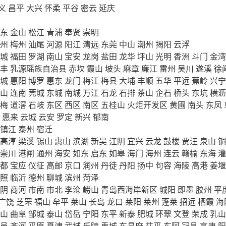
义
昌平
大兴
怀柔
平谷
密云
延庆
东
金山
松江
青浦
奉贤
崇明
州
梅州
汕尾
河源
阳江
清远
东莞
中山
潮州
揭阳
云浮
城
福田
罗湖
南山
宝安
龙岗
盐田
龙华
坪山
光明
香洲
斗门
金湾
丰
乳源瑶族自治县
赤坎
霞山
坡头
麻章
廉江
雷州
吴川
遂溪
徐
城
惠阳
博罗
惠东
龙门
梅江
梅县
大埔
丰顺
五华
平远
蕉岭
兴宁
山
连南
莞城
东城
南城
万江
石龙
石排
茶山
企石
桥头
东坑
横沥
梅
道滘
石岐
东区
西区
南区
五桂山
火炬开发区
黄圃
南头
东凤
惠来
云城
云安
罗定
新兴
郁南
镇江
泰州
宿迁
高淳
梁溪
锡山
惠山
滨湖
新吴
江阴
宜兴
云龙
鼓楼
贾汪
泉山
铜
崇川
港闸
通州
海安
如东
启东
如皋
海门
海州
连云
赣榆
东海
灌
都
宝应
仪征
高邮
京口
润州
丹徒
丹阳
扬中
句容
海陵
高港
姜堰
照
临沂
德州
聊城
滨州
菏泽
阴
商河
市南
市北
李沧
崂山
青岛西海岸新区
城阳
即墨
胶州
平
广饶
芝罘
福山
牟平
莱山
长岛
龙口
莱阳
莱州
蓬莱
招远
栖霞
海
山
曲阜
邹城
泰山
岱岳
宁阳
东平
新泰
肥城
环翠
文登
荣成
乳山
邑
齐河
平原
夏津
武城
乐陵
禹城
东昌府
茌平
东阿
冠县
高唐
阳