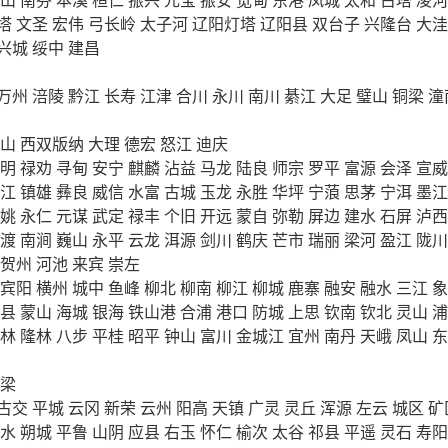
塔
文圣
宏伟
弓长岭
太子河
辽阳灯塔
辽阳县
双台子
兴隆台
大洼
兴城
绥中
建昌
万州
涪陵
黔江
长寿
江津
合川
永川
南川
綦江
大足
璧山
铜梁
潼
山
西双版纳
大理
德宏
怒江
迪庆
明
禄劝
寻甸
安宁
麒麟
沾益
马龙
陆良
师宗
罗平
富源
会泽
宣威
江
镇雄
彝良
威信
水富
古城
玉龙
永胜
华坪
宁蒗
思茅
宁洱
墨江
姚
永仁
元谋
武定
禄丰
个旧
开远
蒙自
弥勒
屏边
建水
石屏
泸西
渡
南涧
巍山
永平
云龙
洱源
剑川
鹤庆
芒市
瑞丽
梁河
盈江
陇川
贺州
河池
来宾
崇左
宾阳
横州
城中
鱼峰
柳北
柳南
柳江
柳城
鹿寨
融安
融水
三江
象
县
蒙山
海城
银海
铁山港
合浦
港口
防城
上思
钦南
钦北
灵山
浦
林
隆林
八步
平桂
昭平
钟山
富川
金城江
宜州
南丹
天峨
凤山
东
梁
古交
平城
云冈
新荣
云州
阳高
天镇
广灵
灵丘
浑源
左云
城区
矿
水
朔城
平鲁
山阴
应县
右玉
怀仁
榆次
太谷
祁县
平遥
灵石
寿阳