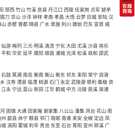
阳
郧西
竹山
竹溪
房县
丹江口
西陵
伍家岗
点军
猇亭
掇刀
京山
沙洋
钟祥
孝南
孝昌
大悟
云梦
应城
安陆
汉
通山
赤壁
曾都
随县
广水
恩施
利川
建始
巴东
宣恩
咸
仙游
梅列
三元
明溪
清流
宁化
大田
尤溪
沙县
将乐
平和
华安
延平
建阳
顺昌
浦城
光泽
松溪
政和
邵武
石鼓
蒸湘
南岳
衡南
衡山
衡东
祁东
耒阳
常宁
双清
乡
汉寿
澧县
临澧
桃源
石门
永定
武陵源
慈利
桑植
资
江永
宁远
蓝山
新田
江华
鹤城
中方
沅陵
辰溪
溆浦
河
固镇
大通
田家庵
谢家集
八公山
潘集
凤台
花山
雨
徽州
歙县
休宁
黟县
祁门
琅琊
南谯
来安
全椒
定远
凤
谯城
涡阳
蒙城
利辛
贵池
东至
石台
青阳
宣州
郎溪
广