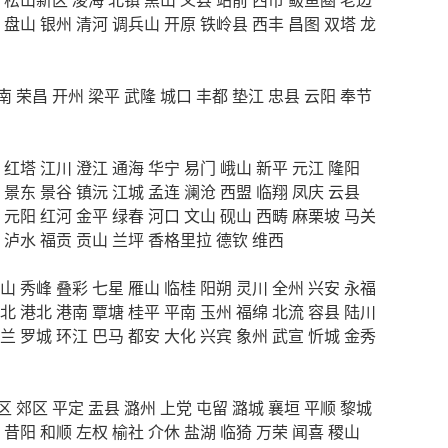
盘山
银州
清河
调兵山
开原
铁岭县
西丰
昌图
双塔
龙
南
荣昌
开州
梁平
武隆
城口
丰都
垫江
忠县
云阳
奉节
红塔
江川
澄江
通海
华宁
易门
峨山
新平
元江
隆阳
景东
景谷
镇沅
江城
孟连
澜沧
西盟
临翔
凤庆
云县
元阳
红河
金平
绿春
河口
文山
砚山
西畴
麻栗坡
马关
泸水
福贡
贡山
兰坪
香格里拉
德钦
维西
山
秀峰
叠彩
七星
雁山
临桂
阳朔
灵川
全州
兴安
永福
北
港北
港南
覃塘
桂平
平南
玉州
福绵
北流
容县
陆川
兰
罗城
环江
巴马
都安
大化
兴宾
象州
武宣
忻城
金秀
区
郊区
平定
盂县
潞州
上党
屯留
潞城
襄垣
平顺
黎城
昔阳
和顺
左权
榆社
介休
盐湖
临猗
万荣
闻喜
稷山