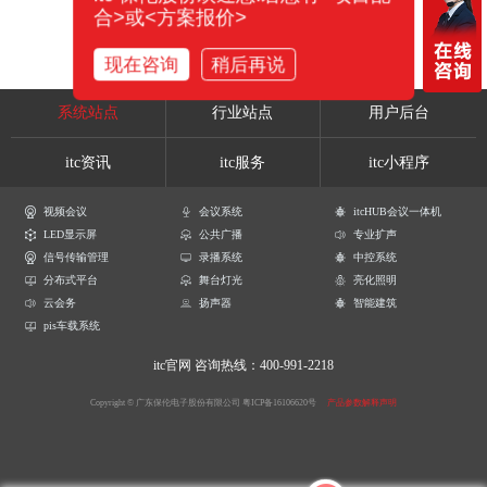
合>或<方案报价>
现在咨询
稍后再说
系统站点
行业站点
用户后台
itc资讯
itc服务
itc小程序
视频会议
会议系统
itcHUB会议一体机
LED显示屏
公共广播
专业扩声
信号传输管理
录播系统
中控系统
分布式平台
舞台灯光
亮化照明
云会务
扬声器
智能建筑
pis车载系统
itc官网
咨询热线：400-991-2218
Copyright © 广东保伦电子股份有限公司
粤ICP备16106620号
产品参数解释声明